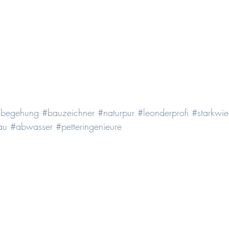
sbegehung
#bauzeichner
#naturpur
#leonderprofi
#starkwiee
au
#abwasser
#petteringenieure