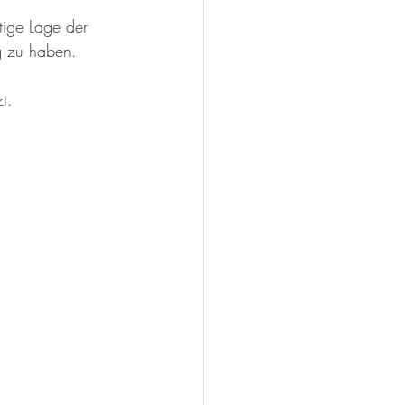
tige Lage der 
g zu haben. 
t.