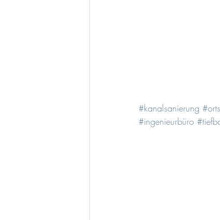
#kanalsanierung
#ort
#ingenieurbüro
#tiefb