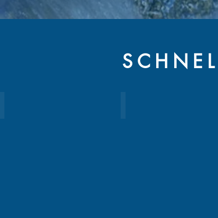
SCHNEL
Gemeinden
Versorger
Städte,
Stadtwerke
Kommunen
und
und
Zweckverbände
Behörden