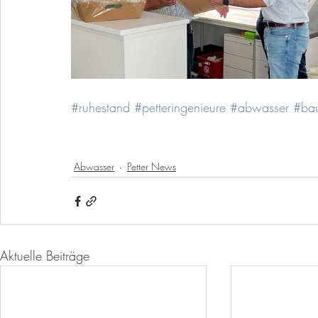
#ruhestand
#petteringenieure
#abwasser
#bau
Abwasser
Petter News
Aktuelle Beiträge