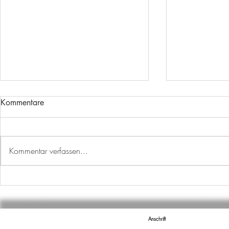
Kommentare
Kommentar verfassen...
P-SEMINAR AM WILLBALD-
KENNT IHR
GLUCK-GYMNASIUM
VERMESSU
Anschrift