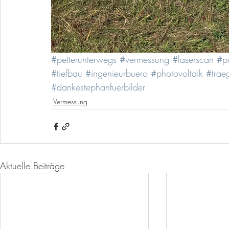
#petterunterwegs
#vermessung
#laserscan
#p
#tiefbau
#ingenieurbuero
#photovoltaik
#traeg
#dankestephanfuerbilder
Vermessung
Aktuelle Beiträge