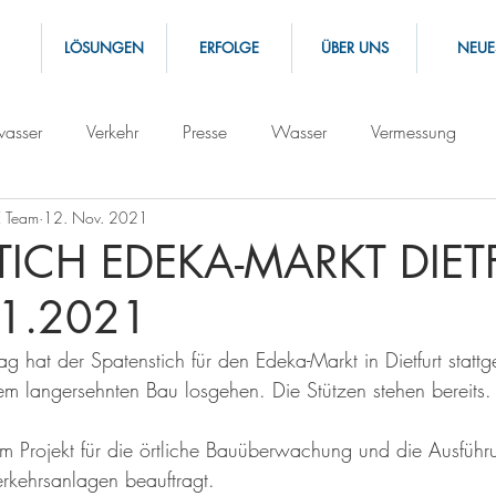
LÖSUNGEN
ERFOLGE
ÜBER UNS
NEUE
asser
Verkehr
Presse
Wasser
Vermessung
 Team
12. Nov. 2021
TICH EDEKA-MARKT DIET
1.2021
g hat der Spatenstich für den Edeka-Markt in Dietfurt statt
em langersehnten Bau losgehen. Die Stützen stehen bereits.
m Projekt für die örtliche Bauüberwachung und die Ausführ
rkehrsanlagen beauftragt.