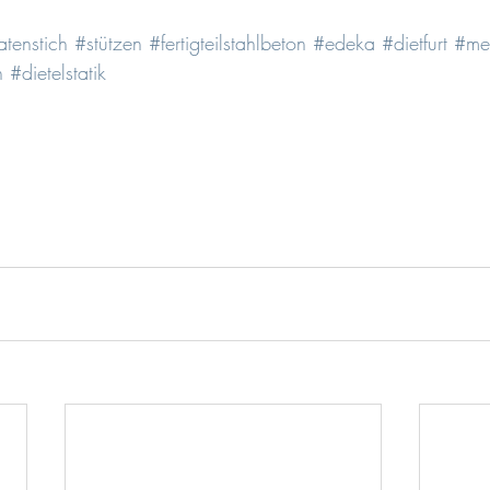
tenstich
#stützen
#fertigteilstahlbeton
#edeka
#dietfurt
#me
h
#dietelstatik