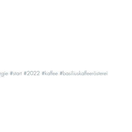
rgie
#start
#2022
#kaffee
#basiliuskaffeerösterei