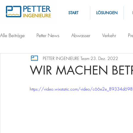
START
LÖSUNGEN
Alle Beiträge
Petter News
Abwasser
Verkehr
Pr
PETTER INGENIEURE Team
23. Dez. 2022
WIR MACHEN BETR
https://video.wixstatic.com/video/c66e2e_89334d