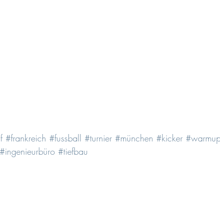
f
#frankreich
#fussball
#turnier
#münchen
#kicker
#warmu
#ingenieurbüro
#tiefbau