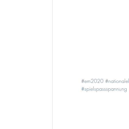
#em2020
#nationalel
#spielspassspannung