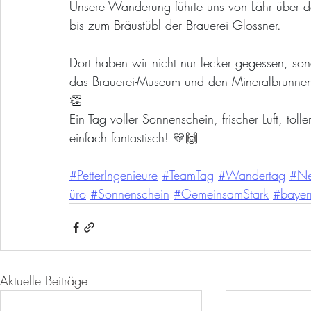
Unsere Wanderung führte uns von Lähr über d
bis zum Bräustübl der Brauerei Glossner.
Dort haben wir nicht nur lecker gegessen, so
das Brauerei-Museum und den Mineralbrunnen e
👏
Ein Tag voller Sonnenschein, frischer Luft, to
einfach fantastisch! 💛
🙌
#PetterIngenieure
#TeamTag
#Wandertag
#Ne
üro
#Sonnenschein
#GemeinsamStark
#bayer
Aktuelle Beiträge