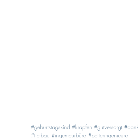
#geburtstagskind
#krapfen
#gutversorgt
#dank
#tiefbau
#ingenieurbüro
#petteringenieure