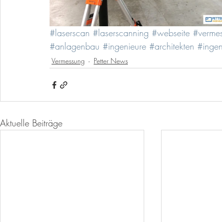
#laserscan
#laserscanning
#webseite
#verme
#anlagenbau
#ingenieure
#architekten
#ingen
Vermessung
Petter News
Aktuelle Beiträge