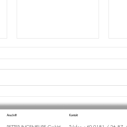
WECHSEL IN DER
NEU
ABTEILUNGSLEITUNG
202
Anschrift
Kontakt