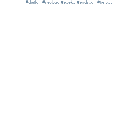
#dietfurt
#neubau
#edeka
#endspurt
#tiefbau