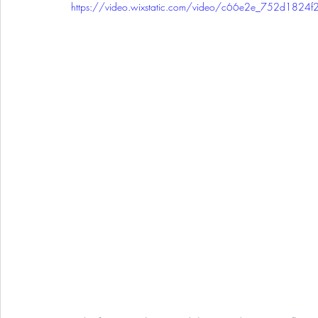
https://video.wixstatic.com/video/c66e2e_752d18