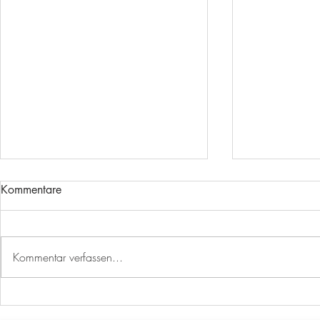
Kommentare
Kommentar verfassen...
EIN WEITERER MEILENSTEIN
EURO RAST
IST ERREICHT!
SCHEPPAC