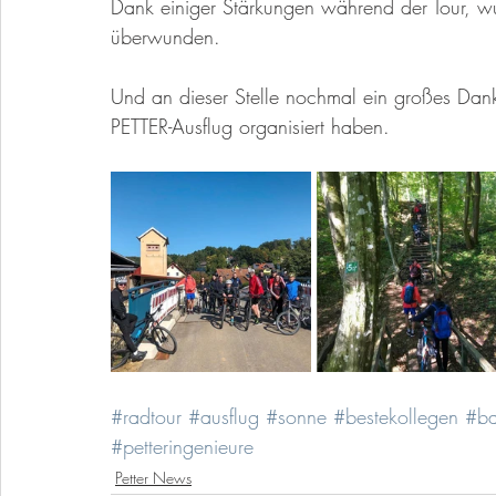
Dank einiger Stärkungen während der Tour, wu
überwunden. 
Und an dieser Stelle nochmal ein großes Dank
PETTER-Ausflug organisiert haben. 
#radtour
#ausflug
#sonne
#bestekollegen
#ba
#petteringenieure
Petter News