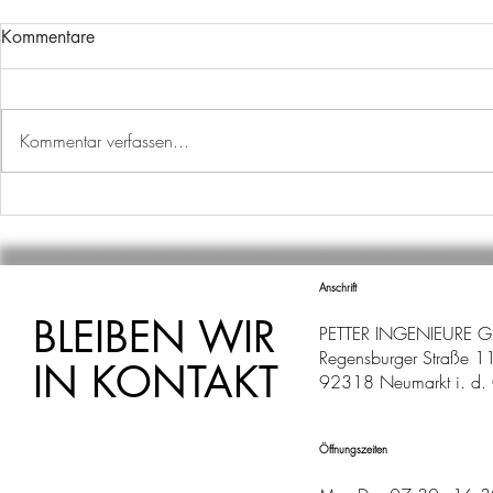
Kommentare
Kommentar verfassen...
FRISCHER WIND
NEUE PUMP
MÜHLHAUS
Anschrift
BLEIBEN WIR
PETTER INGENIEURE 
Regensburger Straße 1
IN KONTAKT
92318 Neumarkt i. d. 
Öffnungszeiten