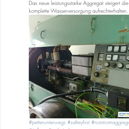
Das neue leistungsstarke Aggregat steigert die
komplette Wasserversorgung aufrechterhalten.
#petterunterwegs
#safteyfirst
#notstromaggreg