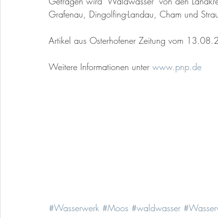
Getragen wird "Waldwasser" von den Landkre
Grafenau, Dingolfing-Landau, Cham und Strau
Artikel aus Osterhofener Zeitung vom 13.08
Weitere Informationen unter 
www.pnp.de
#Wasserwerk
#Moos
#waldwasser
#Wasserv