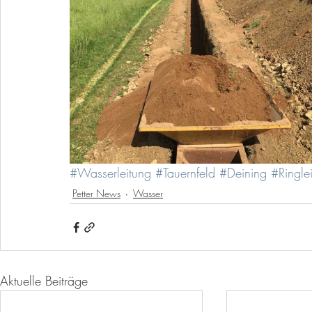
#Wasserleitung
#Tauernfeld
#Deining
#Ringle
Petter News
Wasser
Aktuelle Beiträge