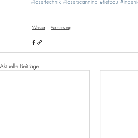
#lasertechnik
#laserscanning
#tiefbau
#ingeni
Wasser
Vermessung
Aktuelle Beiträge