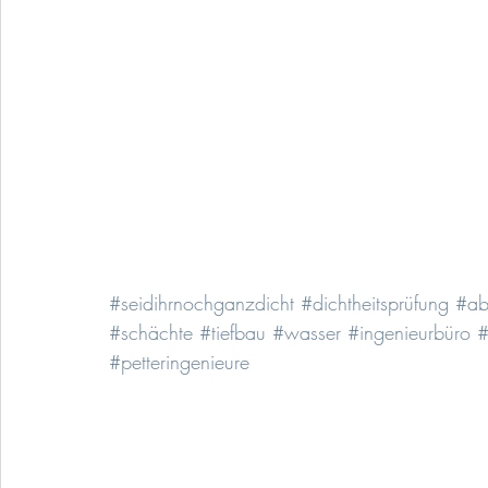
#seidihrnochganzdicht
#dichtheitsprüfung
#ab
#schächte
#tiefbau
#wasser
#ingenieurbüro
#
#petteringenieure